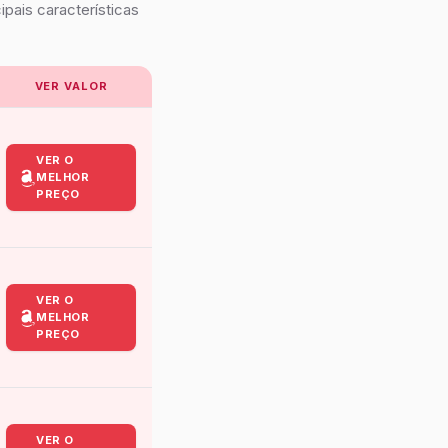
ipais características
VER VALOR
VER O
MELHOR
PREÇO
VER O
MELHOR
PREÇO
VER O