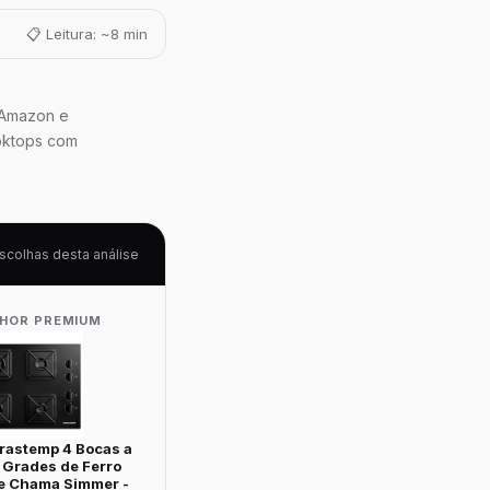
📋 Leitura: ~8 min
 Amazon e
oktops com
scolhas desta análise
LHOR PREMIUM
rastemp 4 Bocas a
 Grades de Ferro
e Chama Simmer -