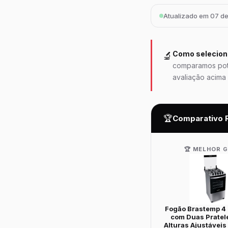
Atualizado em 07 d
Como selecio
🔬
comparamos potê
avaliação acima 
🏆
Comparativo 
🏆 MELHOR 
Fogão Brastemp 4 
com Duas Pratel
Alturas Ajustávei