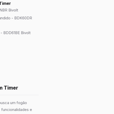
 Timer
NBR Bivolt
fundido - BDK60DR
- BDD61BE Bivolt
m Timer
 busca um fogão
 funcionalidades e