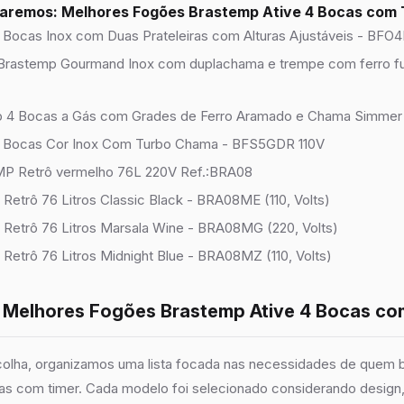
isaremos: Melhores Fogões Brastemp Ative 4 Bocas com
Bocas Inox com Duas Prateleiras com Alturas Ajustáveis - BFO4
Brastemp Gourmand Inox com duplachama e trempe com ferro 
 4 Bocas a Gás com Grades de Ferro Aramado e Chama Simmer 
 Bocas Cor Inox Com Turbo Chama - BFS5GDR 110V
P Retrô vermelho 76L 220V Ref.:BRA08
Retrô 76 Litros Classic Black - BRA08ME (110, Volts)
 Retrô 76 Litros Marsala Wine - BRA08MG (220, Volts)
Retrô 76 Litros Midnight Blue - BRA08MZ (110, Volts)
8 Melhores Fogões Brastemp Ative 4 Bocas co
scolha, organizamos uma lista focada nas necessidades de quem
as com timer. Cada modelo foi selecionado considerando design,