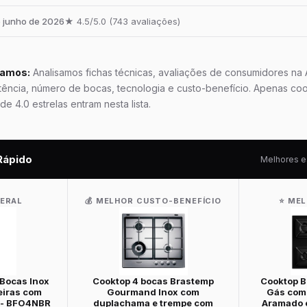
e junho de 2026
★ 4.5/5.0 (743 avaliações)
namos:
Analisamos fichas técnicas, avaliações de consumidores na
ncia, número de bocas, tecnologia e custo-benefício. Apenas co
de 4.0 estrelas entram nesta lista.
Rápido
Melhores e
GERAL
💰 MELHOR CUSTO-BENEFÍCIO
⭐ ME
Bocas Inox
Cooktop 4 bocas Brastemp
Cooktop B
eiras com
Gourmand Inox com
Gás com
s - BFO4NBR
duplachama e trempe com
Aramado 