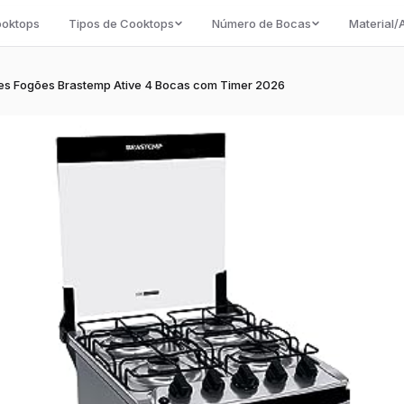
ooktops
Tipos de Cooktops
Número de Bocas
Material
es Fogões Brastemp Ative 4 Bocas com Timer 2026