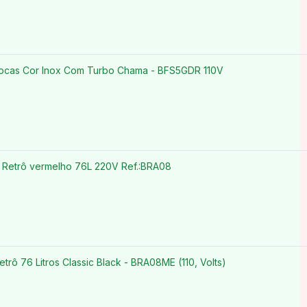
ocas Cor Inox Com Turbo Chama - BFS5GDR 110V
Retrô vermelho 76L 220V Ref.:BRA08
trô 76 Litros Classic Black - BRA08ME (110, Volts)