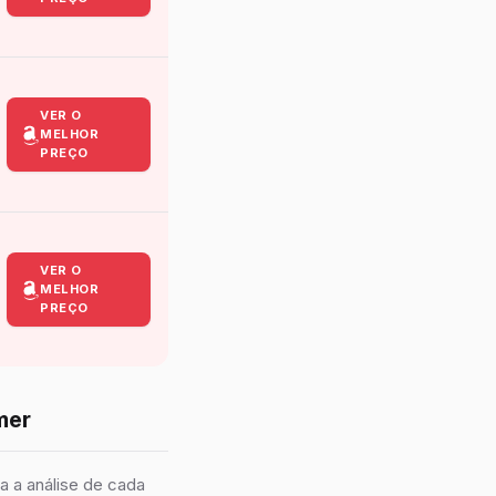
VER O
MELHOR
PREÇO
VER O
MELHOR
PREÇO
mer
a a análise de cada