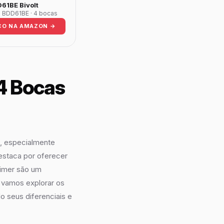
61BE Bivolt
· BDD61BE · 4 bocas
ÇO NA AMAZON →
4 Bocas
s, especialmente
destaca por oferecer
timer são um
, vamos explorar os
 seus diferenciais e