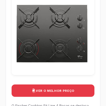
VER O MELHOR PREÇO
O Fischer Cooktop Fit Line 4 Bocas se destaca