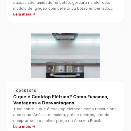
causas são: umidade no botão, gordura no eletrodo,
módulo de ignição com defeito ou botão emperrado.
Veja como limpar e resolver em casa.
Leia mais →
COOKTOPS
O que é Cooktop Elétrico? Como Funciona,
Vantagens e Desvantagens
Tudo sobre o que é cooktop elétrico? como revoluciona
a cozinha. Análise completa, prós e contras, e onde
comprar com o melhor preço na Amazon Brasil.
Leia mais →