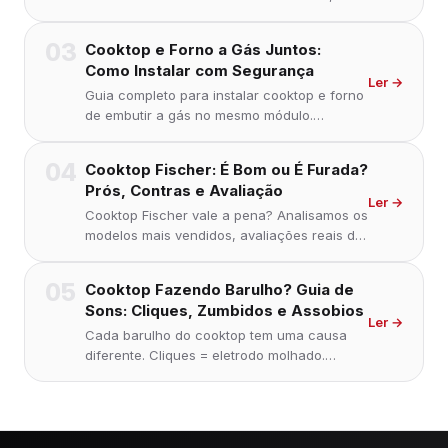
gordura no queimador, eletrodo sujo,
umidade, gás irregular, peça desgastada ou
03
Cooktop e Forno a Gás Juntos:
resfriamento normal. Veja como resolver
Como Instalar com Segurança
cada uma.
Ler →
Guia completo para instalar cooktop e forno
de embutir a gás no mesmo módulo.
Distâncias obrigatórias, vedação do gás,
altura do gabinete e quando chamar um
04
Cooktop Fischer: É Bom ou É Furada?
técnico autorizado.
Prós, Contras e Avaliação
Ler →
Cooktop Fischer vale a pena? Analisamos os
modelos mais vendidos, avaliações reais de
compradores e comparamos com Brastemp
e Electrolux. Resposta direta antes de você
05
Cooktop Fazendo Barulho? Guia de
decidir.
Sons: Cliques, Zumbidos e Assobios
Ler →
Cada barulho do cooktop tem uma causa
diferente. Cliques = eletrodo molhado.
Zumbido = normal em indução. Assobio =
atenção ao gás. Saiba o que cada som
significa e quando chamar técnico.