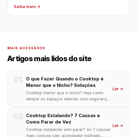
Saiba mais →
MAIS ACESSADOS
Artigos mais lidos do site
01
O que Fazer Quando o Cooktop é
Menor que o Nicho? Soluções
Ler →
Cooktop menor que o nicho? Veja como
tampar os espaços laterais com segurança,
quais vedações usar e se é possível usar o
cooktop assim. Solução para cada caso.
02
Cooktop Estalando? 7 Causas e
Como Parar de Vez
Ler →
Cooktop estalando sem parar? As 7 causas
mais comuns são: acendedor molhado,