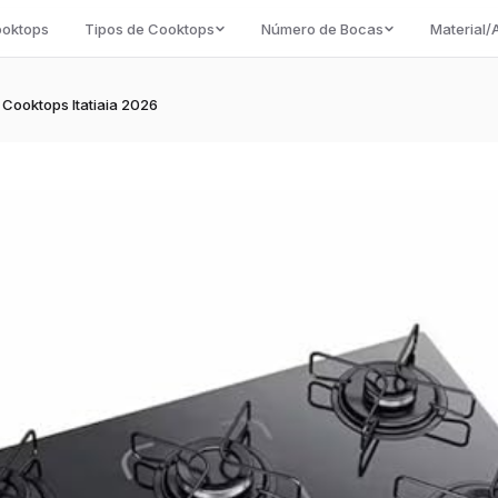
ooktops
Tipos de Cooktops
Número de Bocas
Material
Cooktops Itatiaia 2026