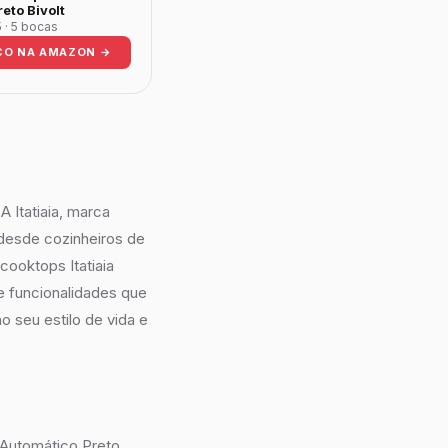
reto Bivolt
5 · 5 bocas
ÇO NA AMAZON →
 Itatiaia, marca
desde cozinheiros de
cooktops Itatiaia
 e funcionalidades que
o seu estilo de vida e
 Automático Preto