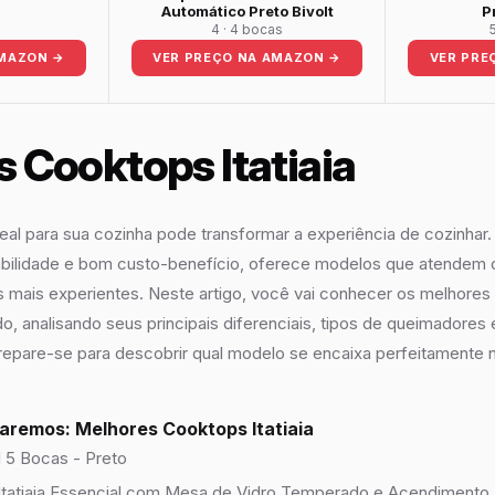
Automático Preto Bivolt
P
4 · 4 bocas
AMAZON →
VER PREÇO NA AMAZON →
VER PRE
 Cooktops Itatiaia
al para sua cozinha pode transformar a experiência de cozinhar. A
abilidade e bom custo-benefício, oferece modelos que atendem 
s mais experientes. Neste artigo, você vai conhecer os melhores 
o, analisando seus principais diferenciais, tipos de queimadores
 Prepare-se para descobrir qual modelo se encaixa perfeitamente n
saremos: Melhores Cooktops Itatiaia
 5 Bocas - Preto
tatiaia Essencial com Mesa de Vidro Temperado e Acendimento