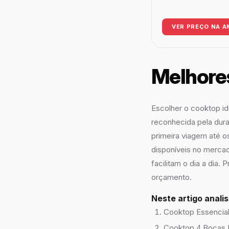
VER PREÇO NA 
Melhores
Escolher o cooktop ide
reconhecida pela dur
primeira viagem até o
disponíveis no mercad
facilitam o dia a dia.
orçamento.
Neste artigo anali
Cooktop Essencial
Cooktop 4 Bocas I