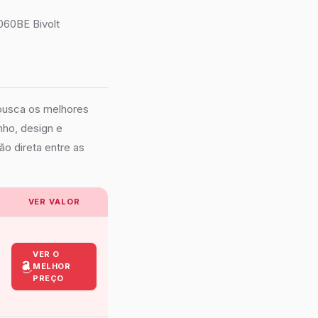
060BE Bivolt
 busca os melhores
nho, design e
ão direta entre as
VER VALOR
VER O
MELHOR
PREÇO