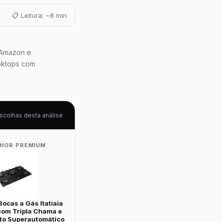
📋 Leitura: ~8 min
 Amazon e
oktops com
scolhas desta análise
LHOR PREMIUM
ocas a Gás Itatiaia
com Tripla Chama e
o Superautomático