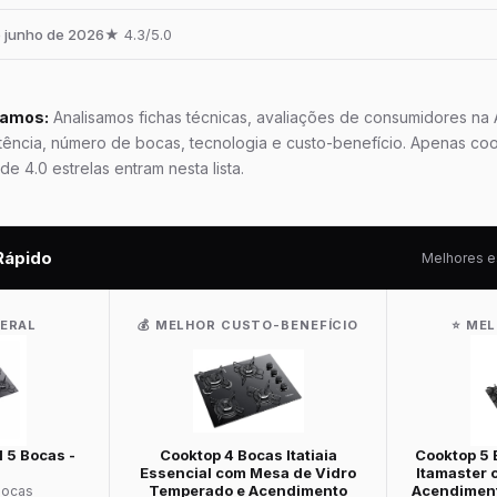
e junho de 2026
★ 4.3/5.0
namos:
Analisamos fichas técnicas, avaliações de consumidores na
ncia, número de bocas, tecnologia e custo-benefício. Apenas co
de 4.0 estrelas entram nesta lista.
Rápido
Melhores e
GERAL
💰 MELHOR CUSTO-BENEFÍCIO
⭐ ME
 5 Bocas -
Cooktop 4 Bocas Itatiaia
Cooktop 5 B
Essencial com Mesa de Vidro
Itamaster 
Temperado e Acendimento
Acendiment
 bocas