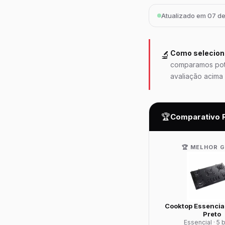
Atualizado em 07 d
Como selecio
🔬
comparamos potê
avaliação acima 
🏆
Comparativo 
🏆 MELHOR 
Cooktop Essencial
Preto
Essencial · 5