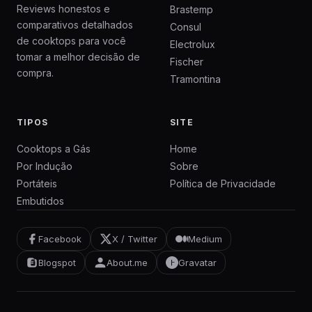
Reviews honestos e
Brastemp
comparativos detalhados
Consul
de cooktops para você
Electrolux
tomar a melhor decisão de
Fischer
compra.
Tramontina
TIPOS
SITE
Cooktops a Gás
Home
Por Indução
Sobre
Portáteis
Política de Privacidade
Embutidos
Facebook
X / Twitter
Medium
Blogspot
About.me
Gravatar