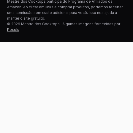
Mestre dos Cooktops participa do Programa de Afiliados da
Amazon. Ao clicar em links e comprar produtos, podemos receber
uma comissão sem custo adicional para você. Isso nos ajuda a
manter o site gratuito.
© 2026 Mestre dos Cooktops · Algumas imagens fornecidas por
Pexels