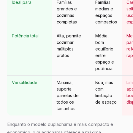
Ideal para
Famílias
Famílias
Cas
grandes e
médias e
sol
cozinhas
espaços
us
completas
compactos
es
Potência total
Alta, permite
Média,
Men
cozinhar
bom
pa
múltiplos
equilíbrio
ref
pratos
entre
ráp
espaço e
potência
Versatilidade
Máxima,
Boa, mas
Lim
suporta
com
ap
panelas de
limitação
bo
todos os
de espaço
dis
tamanhos
Enquanto o modelo duplachama é mais compacto e
econômico, o quadrichama oferece a máxima