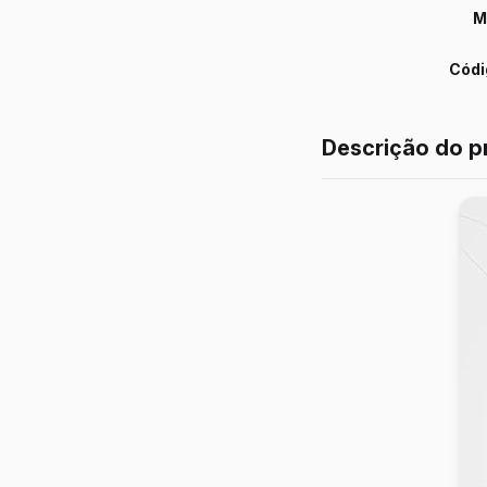
M
Códi
Descrição do p