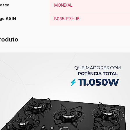
arca
MONDIAL
go ASIN
B085JFZHJ6
roduto