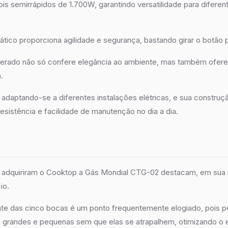
is semirrápidos de 1.700W, garantindo versatilidade para diferen
ico proporciona agilidade e segurança, bastando girar o botão 
erado não só confere elegância ao ambiente, mas também oferece
.
, adaptando-se a diferentes instalações elétricas, e sua construç
sistência e facilidade de manutenção no dia a dia.
adquiriram o Cooktop a Gás Mondial CTG-02 destacam, em sua m
io.
gente das cinco bocas é um ponto frequentemente elogiado, pois p
s grandes e pequenas sem que elas se atrapalhem, otimizando o 