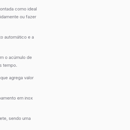
pontada como ideal
pidamente ou fazer
to automático e a
tam o acúmulo de
is tempo.
que agrega valor
abamento em inox
mete, sendo uma