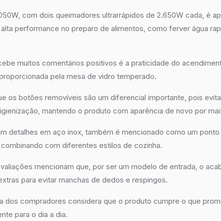
1.050W, com dois queimadores ultrarrápidos de 2.650W cada, é a
 alta performance no preparo de alimentos, como ferver água ra
cebe muitos comentários positivos é a praticidade do acendimen
 proporcionada pela mesa de vidro temperado.
ue os botões removíveis são um diferencial importante, pois evi
 higienização, mantendo o produto com aparência de novo por ma
om detalhes em aço inox, também é mencionado como um ponto 
 combinando com diferentes estilos de cozinha.
avaliações mencionam que, por ser um modelo de entrada, o ac
extras para evitar manchas de dedos e respingos.
ria dos compradores considera que o produto cumpre o que pro
nte para o dia a dia.