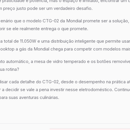
 praticidade e potência, mas o espaço é limitado, encontrar um
um preço justo pode ser um verdadeiro desafio.
enário que o modelo CTG-02 da Mondial promete ser a solução, 
brir se ele realmente entrega o que promete.
 total de 11.050W e uma distribuição inteligente que permite usa
ooktop a gás da Mondial chega para competir com modelos mai
to automático, a mesa de vidro temperado e os botões removíve
ua rotina?
lisar cada detalhe do CTG-02, desde o desempenho na prática at
r a decidir se vale a pena investir nesse eletrodoméstico. Conti
para suas aventuras culinárias.