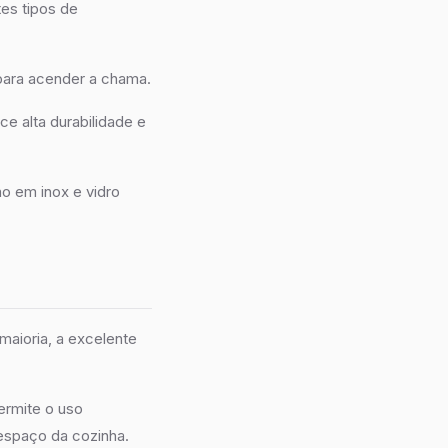
tes tipos de
para acender a chama.
 alta durabilidade e
ão em inox e vidro
aioria, a excelente
ermite o uso
espaço da cozinha.