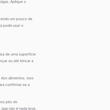
lgas. Aplique o
uecendo um pouco de
já pode usar o
isa de uma superfície
nçar ou até trincar a
dos alimentos. Isso
ra confirmar se a
nos pés do
 que não é nada leve.