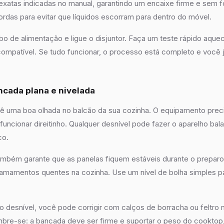
xatas indicadas no manual, garantindo um encaixe firme e sem fo
ordas para evitar que líquidos escorram para dentro do móvel.
bo de alimentação e ligue o disjuntor. Faça um teste rápido aq
ompatível. Se tudo funcionar, o processo está completo e você 
ncada plana e nivelada
dê uma boa olhada no balcão da sua cozinha. O equipamento prec
funcionar direitinho. Qualquer desnível pode fazer o aparelho bala
co.
mbém garante que as panelas fiquem estáveis durante o preparo 
ramamentos quentes na cozinha. Use um nível de bolha simples pa
desnível, você pode corrigir com calços de borracha ou feltro 
bre-se: a bancada deve ser firme e suportar o peso do cooktop,