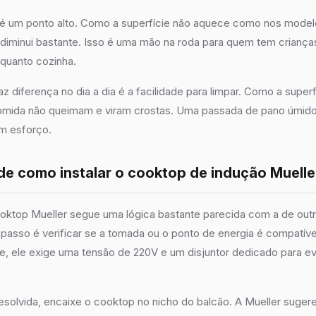
 um ponto alto. Como a superfície não aquece como nos modelos
 diminui bastante. Isso é uma mão na roda para quem tem crianç
nquanto cozinha.
z diferença no dia a dia é a facilidade para limpar. Como a super
comida não queimam e viram crostas. Uma passada de pano úmido 
em esforço.
de como instalar o cooktop de indução Muelle
ooktop Mueller segue uma lógica bastante parecida com a de ou
passo é verificar se a tomada ou o ponto de energia é compatív
, ele exige uma tensão de 220V e um disjuntor dedicado para ev
resolvida, encaixe o cooktop no nicho do balcão. A Mueller suger