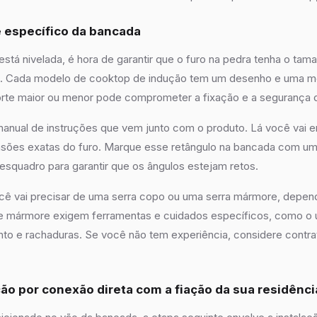
te específico da bancada
stá nivelada, é hora de garantir que o furo na pedra tenha o tam
. Cada modelo de cooktop de indução tem um desenho e uma me
orte maior ou menor pode comprometer a fixação e a segurança d
 manual de instruções que vem junto com o produto. Lá você vai 
sões exatas do furo. Marque esse retângulo na bancada com um l
squadro para garantir que os ângulos estejam retos.
ocê vai precisar de uma serra copo ou uma serra mármore, depen
 e mármore exigem ferramentas e cuidados específicos, como o 
to e rachaduras. Se você não tem experiência, considere contrat
ção por conexão direta com a fiação da sua residênci