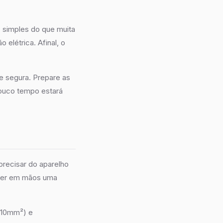
s simples do que muita
 elétrica. Afinal, o
 e segura. Prepare as
ouco tempo estará
precisar do aparelho
 ter em mãos uma
u 10mm²) e