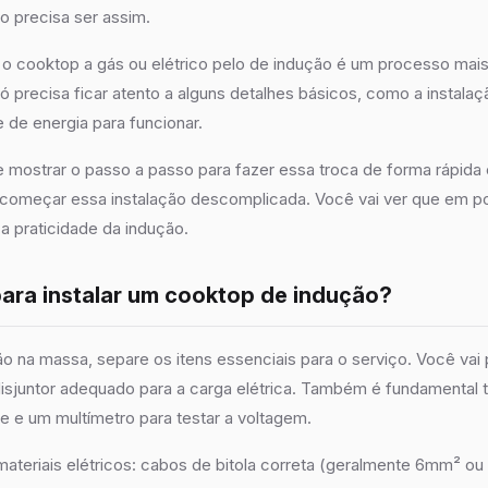
o precisa ser assim.
r o cooktop a gás ou elétrico pelo de indução é um processo mai
 precisa ficar atento a alguns detalhes básicos, como a instalação
de energia para funcionar.
 te mostrar o passo a passo para fazer essa troca de forma rápida
começar essa instalação descomplicada. Você vai ver que em p
 praticidade da indução.
para instalar um cooktop de indução?
o na massa, separe os itens essenciais para o serviço. Você vai 
disjuntor adequado para a carga elétrica. Também é fundamental
te e um multímetro para testar a voltagem.
ateriais elétricos: cabos de bitola correta (geralmente 6mm² o