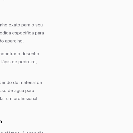
anho exato para o seu
dida específica para
o aparelho.
encontrar o desenho
ápis de pedreiro,
dendo do material da
uso de água para
ar um profissional
a