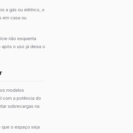
 a gás ou elétrico, o
as em casa ou
fície não esquenta
após o uso já deixa o
r
tros modelos
el com a potência do
itar sobrecargas na
e que o espaço seja